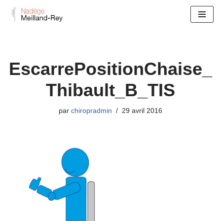
Aller
au
contenu
EscarrePositionChaise_
Thibault_B_TIS
par
chiropradmin
29 avril 2016