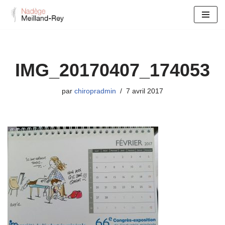
Aller
au
contenu
IMG_20170407_174053
par
chiropradmin
7 avril 2017