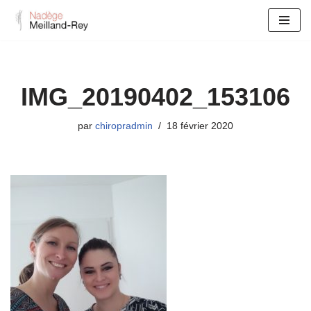
Aller
au
contenu
IMG_20190402_153106
par
chiropradmin
18 février 2020