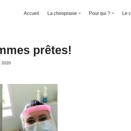
Accueil
La chiropraxie
Pour qui ?
Le c
mmes prêtes!
i 2020