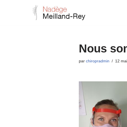
Aller
au
contenu
Nous so
par
chiropradmin
12 ma