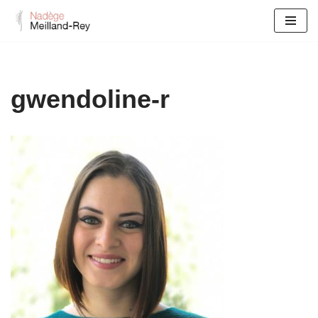
Aller
au
contenu
gwendoline-r