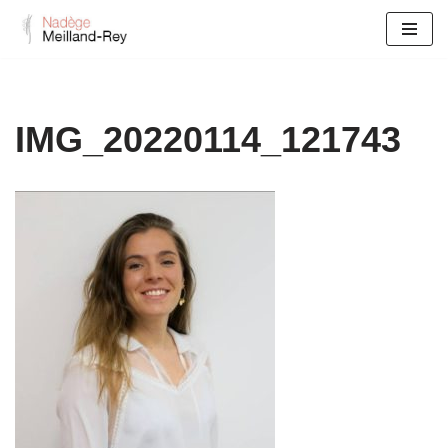
Aller
au
contenu
IMG_20220114_121743